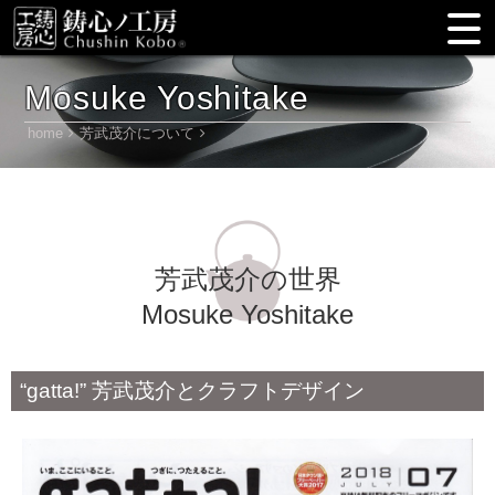
Mosuke Yoshitake
home
芳武茂介について
芳武茂介の世界
Mosuke Yoshitake
“gatta!” 芳武茂介とクラフトデザイン