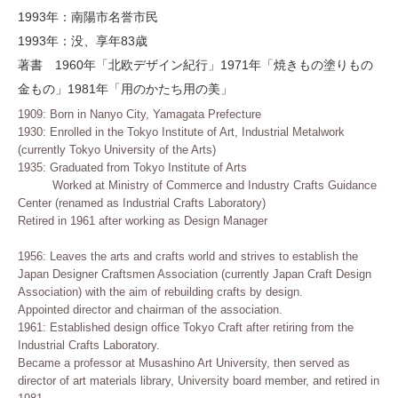
1993年：南陽市名誉市民
1993年：没、享年83歳
著書 1960年「北欧デザイン紀行」1971年「焼きもの塗りもの
金もの」1981年「用のかたち用の美」
1909: Born in Nanyo City, Yamagata Prefecture
1930: Enrolled in the Tokyo Institute of Art, Industrial Metalwork
(currently Tokyo University of the Arts)
1935: Graduated from Tokyo Institute of Arts
Worked at Ministry of Commerce and Industry Crafts Guidance
Center (renamed as Industrial Crafts Laboratory)
Retired in 1961 after working as Design Manager
1956: Leaves the arts and crafts world and strives to establish the
Japan Designer Craftsmen Association (currently Japan Craft Design
Association) with the aim of rebuilding crafts by design.
Appointed director and chairman of the association.
1961: Established design office Tokyo Craft after retiring from the
Industrial Crafts Laboratory.
Became a professor at Musashino Art University, then served as
director of art materials library, University board member, and retired in