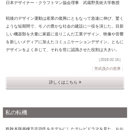
日本デザイナー・クラフトマン協会理事 武蔵野美術大学教授
戦後のデザイン運動は産業の復興にともなって急速に伸び、驚く
ような短期間で、モノの豊かな社会の建設に一役を演じた。目新
しい機器類を大量に家庭に送りこんだ工業デザイン、映像や音響
を新しいメディアに加えたコミュニケーションデザイン。ともに
デザインをよく弁じて、それを世に認識させた役割は大きい。
［2018.02.16］
芳武茂介の世界
詳しくはこちら
私の転機
昨秋木版画棟方志功氏をモデルにしたテレビドラマを見た。おお