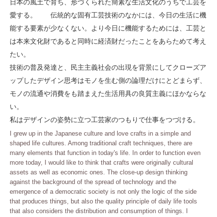
日本の風土で育ち、形づくられた簡素な生活文化のうちで工芸を
愛する。 伝統的な固有工芸技術のなかには、今日の生活に機
能する要素が少なくない。より今日に機能するためには、工芸と
は本来文化財であると同時に経済財だったことをあらためて考え
たい。
技術の普及発達と、民主主義社会の出現を背景にしてクローズア
ップしたデザイン思考はモノを生む側の論理だけにとどまらず、
モノの流通や消費をも踏まえた生活用具の良質主義にほかならな
い。
私はデザインの姿勢に立つ工芸家のつもりで仕事をつづける。
I grew up in the Japanese culture and love crafts in a simple and
shaped life cultures. Among traditional craft techniques, there are
many elements that function in today's life. In order to function even
more today, I would like to think that crafts were originally cultural
assets as well as economic ones. The close-up design thinking
against the background of the spread of technology and the
emergence of a democratic society is not only the logic of the side
that produces things, but also the quality principle of daily life tools
that also considers the distribution and consumption of things. I