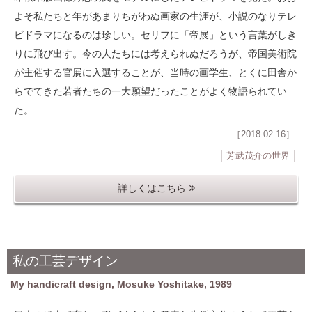
よそ私たちと年があまりちがわぬ画家の生涯が、小説のなりテレ
ビドラマになるのは珍しい。セリフに「帝展」という言葉がしき
りに飛び出す。今の人たちには考えられぬだろうが、帝国美術院
が主催する官展に入選することが、当時の画学生、とくに田舎か
らでてきた若者たちの一大願望だったことがよく物語られてい
た。
［2018.02.16］
芳武茂介の世界
詳しくはこちら
私の工芸デザイン
My handicraft design, Mosuke Yoshitake, 1989