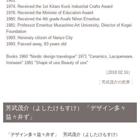
1981.
1974: Received the 1st Kitaro Kunii Industrial Crafts Award
1976: Received the Minister of Education Award
1980: Received the 4th grade Asahi Nihon Emeritus
1981: Professor Emeritus Musashino Art University, Director of Kogei
Foundation
1993: Honorary citizen of Nanyo City
1993: Passed away, 83 years old
Books 1960 "Nordic design travelogue" 1971 "Ceramics, Lacquerware,
Ironware" 1981 "Shape of use Beauty of use"
［2018.02.16］
芳武茂介の世界
芳武茂介（よしたけもすけ） 「デザイン多々
益々弁ず」
「デザイン多々益々弁ず」 芳武茂介（よしたけもすけ）