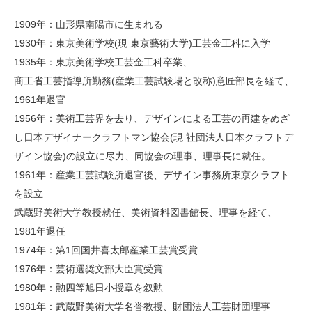
1909年：山形県南陽市に生まれる
1930年：東京美術学校(現 東京藝術大学)工芸金工科に入学
1935年：東京美術学校工芸金工科卒業、
商工省工芸指導所勤務(産業工芸試験場と改称)意匠部長を経て、
1961年退官
1956年：美術工芸界を去り、デザインによる工芸の再建をめざ
し日本デザイナークラフトマン協会(現 社団法人日本クラフトデ
ザイン協会)の設立に尽力、同協会の理事、理事長に就任。
1961年：産業工芸試験所退官後、デザイン事務所東京クラフト
を設立
武蔵野美術大学教授就任、美術資料図書館長、理事を経て、
1981年退任
1974年：第1回国井喜太郎産業工芸賞受賞
1976年：芸術選奨文部大臣賞受賞
1980年：勲四等旭日小授章を叙勲
1981年：武蔵野美術大学名誉教授、財団法人工芸財団理事