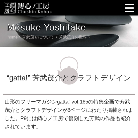
Mosuke Yoshitake
home
芳武茂介について
芳武茂介の世界
“gatta!” 芳武茂介とクラフトデザイン
山形のフリーマガジンgatta! vol.165の特集企画で芳武
茂介とクラフトデザインが8ページにわたり掲載されま
した。P9には鋳心ノ工房で復刻した芳武の作品も紹介
されています。