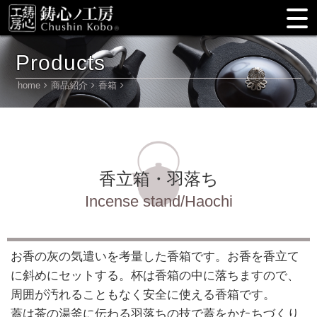
Products
home
商品紹介
香箱
香立箱・羽落ち
Incense stand/Haochi
お香の灰の気遣いを考量した香箱です。お香を香立て
に斜めにセットする。杯は香箱の中に落ちますので、
周囲が汚れることもなく安全に使える香箱です。
蓋は茶の湯釜に伝わる羽落ちの技で蓋をかたちづくり