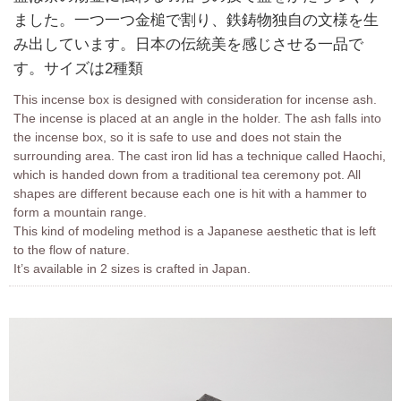
ました。一つ一つ金槌で割り、鉄鋳物独自の文様を生
み出しています。日本の伝統美を感じさせる一品で
す。サイズは2種類
This incense box is designed with consideration for incense ash.
The incense is placed at an angle in the holder. The ash falls into
the incense box, so it is safe to use and does not stain the
surrounding area. The cast iron lid has a technique called Haochi,
which is handed down from a traditional tea ceremony pot. All
shapes are different because each one is hit with a hammer to
form a mountain range.
This kind of modeling method is a Japanese aesthetic that is left
to the flow of nature.
It’s available in 2 sizes is crafted in Japan.