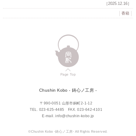
［2025.12.16］
香箱
Page Top
Chushin Kobo
- 鋳心ノ工房 -
〒990-0051 山形市銅町2-1-12
TEL.
023-625-4485
FAX. 023-642-4101
E-mail.
info@chushin-kobo.jp
©Chushin Kobo -鋳心ノ工房- All Rights Reserved.