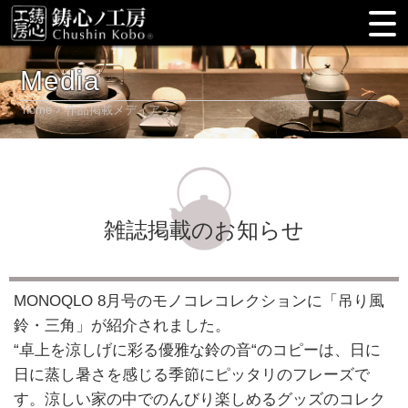
Media
home
作品掲載メディア
雑誌掲載のお知らせ
MONOQLO 8月号のモノコレコレクションに「吊り風
鈴・三角」が紹介されました。
“卓上を涼しげに彩る優雅な鈴の音“のコピーは、日に
日に蒸し暑さを感じる季節にピッタリのフレーズで
す。涼しい家の中でのんびり楽しめるグッズのコレク