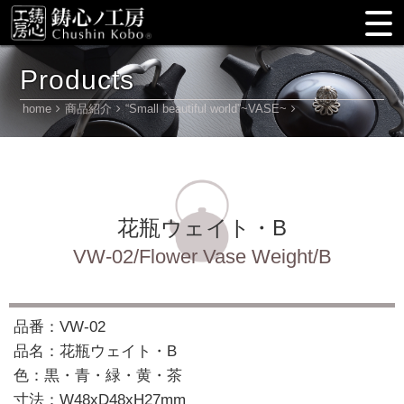
Products
home
商品紹介
“Small beautiful world”~VASE~
花瓶ウェイト・B
VW-02/Flower Vase Weight/B
品番：VW-02
品名：花瓶ウェイト・B
色：黒・青・緑・黄・茶
寸法：W48xD48xH27mm