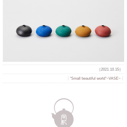
［2021.10.15］
“Small beautiful world”~VASE~