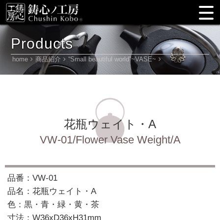
Products
home
商品紹介
“Small beautiful world”~VASE~
花瓶ウェイト・A
VW-01/Flower Vase Weight/A
品番：VW-01
品名：花瓶ウェイト・A
色：黒・青・緑・黄・茶
寸法：W36xD36xH31mm