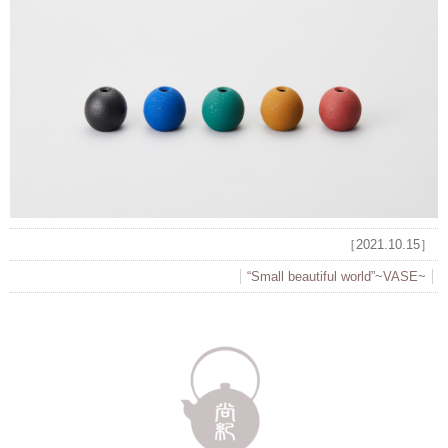
［2021.10.15］
“Small beautiful world”~VASE~