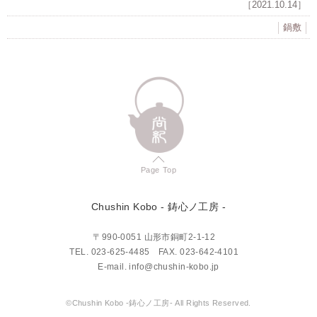
［2021.10.14］
鍋敷
Page Top
Chushin Kobo
- 鋳心ノ工房 -
〒990-0051 山形市銅町2-1-12
TEL.
023-625-4485
FAX. 023-642-4101
E-mail.
info@chushin-kobo.jp
©Chushin Kobo -鋳心ノ工房- All Rights Reserved.