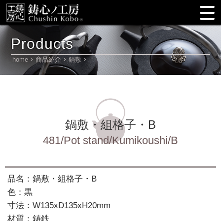
Products
home
商品紹介
鍋敷
鍋敷・組格子・B
481/Pot stand/Kumikoushi/B
品名：鍋敷・組格子・B
色：黒
寸法：W135xD135xH20mm
材質：鋳鉄