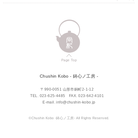
Page Top
Chushin Kobo
- 鋳心ノ工房 -
〒990-0051 山形市銅町2-1-12
TEL.
023-625-4485
FAX. 023-642-4101
E-mail.
info@chushin-kobo.jp
©Chushin Kobo -鋳心ノ工房- All Rights Reserved.