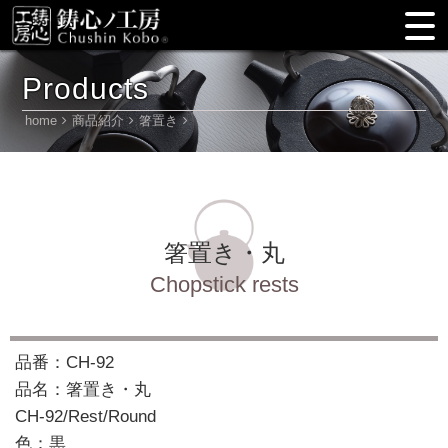
Products
home
商品紹介
箸置き
箸置き・丸
Chopstick rests
品番：CH-92
品名：箸置き・丸
CH-92/Rest/Round
色：黒