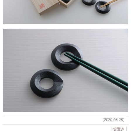
［2020.08.28］
箸置き