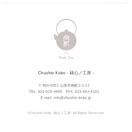
Page Top
Chushin Kobo
- 鋳心ノ工房 -
〒990-0051 山形市銅町2-1-12
TEL.
023-625-4485
FAX. 023-642-4101
E-mail.
info@chushin-kobo.jp
©Chushin Kobo -鋳心ノ工房- All Rights Reserved.