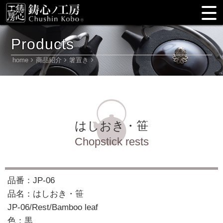
Products
home
商品紹介
箸置き
はしおき・笹
Chopstick rests
品番：JP-06
品名：はしおき・笹
JP-06/Rest/Bamboo leaf
色：黒