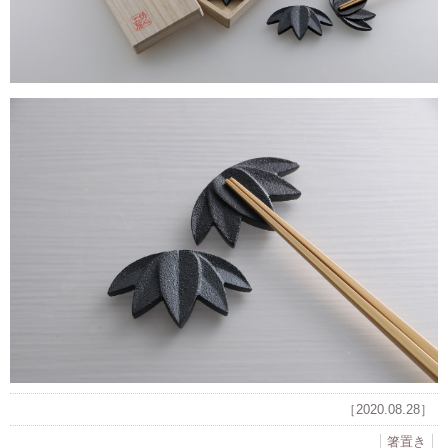
［2020.08.28］
箸置き