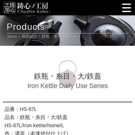
Products
home
商品紹介
鉄瓶・常々シリーズ
鉄瓶・糸目・大/鉄蓋
Iron Kettle Daily Use Series
品番：HS-67L
品名：鉄瓶・糸目・大/鉄蓋
HS-67L/Iron kettle/Itome/L
色：濃茶（本漆焼付仕上げ）