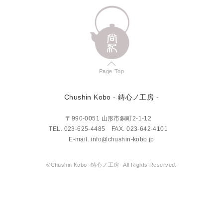
Page Top
Chushin Kobo
- 鋳心ノ工房 -
〒990-0051 山形市銅町2-1-12
TEL.
023-625-4485
FAX. 023-642-4101
E-mail.
info@chushin-kobo.jp
©Chushin Kobo -鋳心ノ工房- All Rights Reserved.